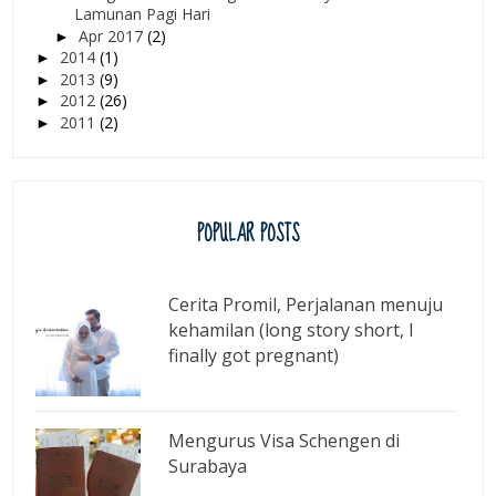
Lamunan Pagi Hari
Apr 2017
(2)
►
2014
(1)
►
2013
(9)
►
2012
(26)
►
2011
(2)
►
POPULAR POSTS
Cerita Promil, Perjalanan menuju
kehamilan (long story short, I
finally got pregnant)
Mengurus Visa Schengen di
Surabaya