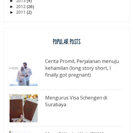
2013
(9)
►
2012
(26)
►
2011
(2)
►
POPULAR POSTS
Cerita Promil, Perjalanan menuju
kehamilan (long story short, I
finally got pregnant)
Mengurus Visa Schengen di
Surabaya