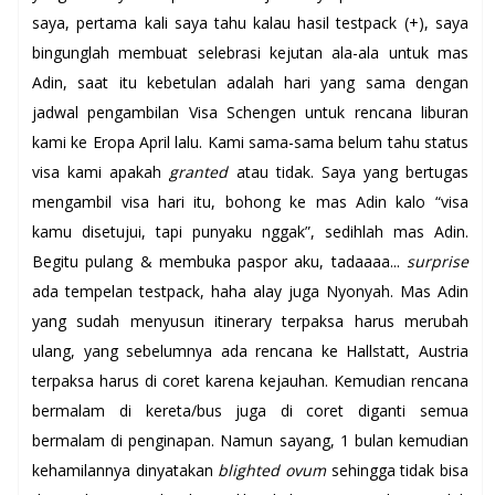
saya, pertama kali saya tahu kalau hasil testpack (+), saya
bingunglah membuat selebrasi kejutan ala-ala untuk mas
Adin, saat itu kebetulan adalah hari yang sama dengan
jadwal pengambilan Visa Schengen untuk rencana liburan
kami ke Eropa April lalu. Kami sama-sama belum tahu status
visa kami apakah
granted
atau tidak. Saya yang bertugas
mengambil visa hari itu, bohong ke mas Adin kalo “visa
kamu disetujui, tapi punyaku nggak”, sedihlah mas Adin.
Begitu pulang & membuka paspor aku, tadaaaa...
surprise
ada tempelan testpack, haha alay juga Nyonyah. Mas Adin
yang sudah menyusun itinerary terpaksa harus merubah
ulang, yang sebelumnya ada rencana ke Hallstatt, Austria
terpaksa harus di coret karena kejauhan. Kemudian rencana
bermalam di kereta/bus juga di coret diganti semua
bermalam di penginapan. Namun sayang, 1 bulan kemudian
kehamilannya dinyatakan
blighted ovum
sehingga tidak bisa